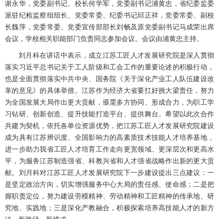
谢永华，党委副书记、校长何学军，党委副书记浦黄忠，省纪委监委
派驻纪检监察组组长、党委常委、纪委书记邱正祥，党委常委、副校
长魏萍，党委常委、党委宣传部部长刘畅及原党委副书记马成荣出席
会议，学校相关职能部门负责同志参加会议。会议由浦黄忠主持。
刘月科在讲话中表示，成立江苏工匠人才发展研究院是深入贯彻
落实习近平总书记关于工人阶级和工会工作的重要论述的积极行动，
也是全面贯彻落实中共中央、国务院《关于深化产业工人队伍建设改
革的意见》的具体举措。江苏作为经济大省要扛好挑大梁责任，努力
为全国发展大局作出更大贡献，亟需多方协同、形成合力，为职工学
习钻研、创新创造、提升技能打造平台、提供舞台。希望以此次合作
共建为契机，依托各单位资源优势，把江苏工匠人才发展研究院建设
成为具有江苏辨识度、全国影响力的高素质技术技能人才培养基地，
进一步助力我省工匠人才培育工作走向更宽领域、更深层次和更高水
平，为服务江苏制造强省、科教兴省和人才强省战略作出新的更大贡
献。刘月科对江苏工匠人才发展研究院下一步建设提出三点建议：一
是坚定政治方向，切实增强服务中心大局的责任感、使命感；二是把
握职责定位，努力建设劳模精神、劳动精神和工匠精神的传承地、研
究地、实践地；三是深化产教融合，积极探索培养高技能人才的新方