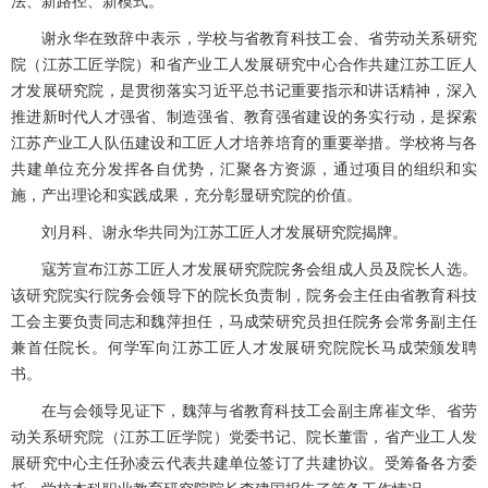
法、新路径、新模式。
谢永华在致辞中表示，学校与省教育科技工会、省劳动关系研究
院（江苏工匠学院）和省产业工人发展研究中心合作共建江苏工匠人
才发展研究院，是贯彻落实习近平总书记重要指示和讲话精神，深入
推进新时代人才强省、制造强省、教育强省建设的务实行动，是探索
江苏产业工人队伍建设和工匠人才培养培育的重要举措。学校将与各
共建单位充分发挥各自优势，汇聚各方资源，通过项目的组织和实
施，产出理论和实践成果，充分彰显研究院的价值。
刘月科、谢永华共同为江苏工匠人才发展研究院揭牌。
寇芳宣布江苏工匠人才发展研究院院务会组成人员及院长人选。
该研究院实行院务会领导下的院长负责制，院务会主任由省教育科技
工会主要负责同志和魏萍担任，马成荣研究员担任院务会常务副主任
兼首任院长。何学军向江苏工匠人才发展研究院院长马成荣颁发聘
书。
在与会领导见证下，魏萍与省教育科技工会副主席崔文华、省劳
动关系研究院（江苏工匠学院）党委书记、院长董雷，省产业工人发
展研究中心主任孙凌云代表共建单位签订了共建协议。受筹备各方委