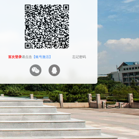
The camera will be turned on soon. Please pay
attention to your privacy
Send verification code
首次登录
首次登录
请点击
请点击
【账号激活】
【账号激活】
忘记密码
忘记密码
首次登录
请点击
【账号激活】
忘记密码